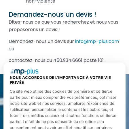
non-violente
Demandez-nous un devis !
Dites-nous ce que vous recherchez et nous vous
proposerons un devis !
Demandez-nous un devis sur
info@mp-plus.com
ou
contactez-nous au 450.934.6661 poste 101.
NOUS ACCORDONS DE L'IMPORTANCE À VOTRE VIE
PRIVÉE
Ce site web utilise des cookies de première et de tierce
À PROPOS
partie pour mieux comprendre vos préférences, optimiser
notre site web et nos services, améliorer l'expérience de
MP Plus offre des formations pour les avocats,
l'utilisateur, personnaliser le contenu et les publicités, et
notaires, ingénieurs, conseillers en ressources
fournir des médias sociaux et d'autres fonctions de tierce
humaines Formations certifiées Barreau, CNQ,
partie. Le fait de ne pas consentir ou de retirer son
CRHA, CRIA, OIQ
consentement peut avoir un effet négatif sur certaines