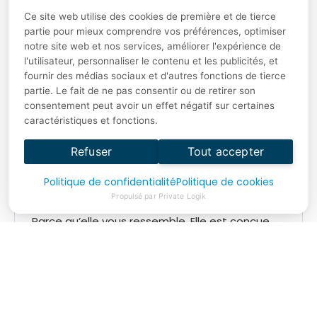
meilleurs outils IA. Venez voir ces
Ce site web utilise des cookies de première et de tierce
démonstrations, vous aurez la chance de voir
partie pour mieux comprendre vos préférences, optimiser
ce qu’elles ourraient faire pour vous sans avoir
notre site web et nos services, améliorer l'expérience de
« a prendre un risque », Oui, voyez ce qu’elles
l'utilisateur, personnaliser le contenu et les publicités, et
pourront faire pour vous ! Vous allez être
fournir des médias sociaux et d'autres fonctions de tierce
partie. Le fait de ne pas consentir ou de retirer son
simplement bluffé.
consentement peut avoir un effet négatif sur certaines
caractéristiques et fonctions.
Pourquoi cette
Refuser
Tout accepter
formation est unique
?
Politique de confidentialité
Politique de cookies
Propulsé par Private Logik
Parce qu’elle vous ressemble. Elle est conçue
avec vous, pour vous.
Elle évolue au rythme
des avancées technologiques. Elle est testée
sur le terrain, en contexte professionnel. Et
surtout, elle respecte ce principe fondamental :
votre temps est précieux, votre efficacité