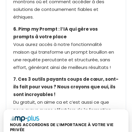
montrons où et comment accéder à des
solutions de contournement fiables et
éthiques.
6. Pimp my Prompt : l’IA qui gère vos
prompts à votre place
Vous aurez accès à notre fonctionnalité
maison qui transforme un prompt brouillon en
une requête percutante et structurée, sans
effort, générant ainsi de meilleurs résultats !
7. Ces 3 outils payants coups de cœur, sont-
ils fait pour vous ? Nous croyons que oui, ils
sont incroyables !
Du gratuit, on aime ca et c’est aussi ce que
nous avous avons offert lors de la formation
d’introduction. Maintenant, si nous avions à
sortir notre portefeuille, quels seraient les trois
NOUS ACCORDONS DE L'IMPORTANCE À VOTRE VIE
PRIVÉE