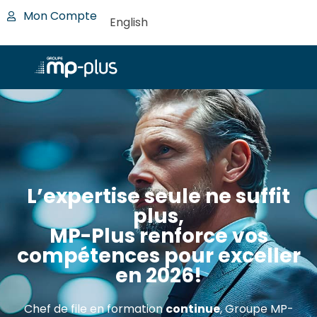
Mon Compte
English
L’expertise seule ne suffit
plus,
MP-Plus renforce vos
compétences pour exceller
en 2026!
Chef de file en formation
continue
, Groupe MP-