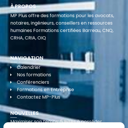
À PROPOS
MP Plus offre des formations pour les avocats,
notaires, ingénieurs, conseillers en ressources
humaines Formations certifiées Barreau, CNQ,
CRHA, CRIA, OIQ
NAVIGATION
Calendrier
Nos formations
Conférenciers
Formations en Entreprise
Contactez MP-Plus
NOUVELLES
Maximiser son temps: 5 livres à posséder