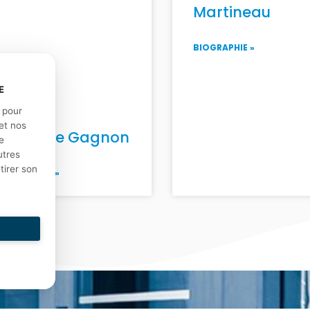
Martineau
BIOGRAPHIE »
E
e pour
et nos
Christine Gagnon
e
utres
tirer son
BIOGRAPHIE »