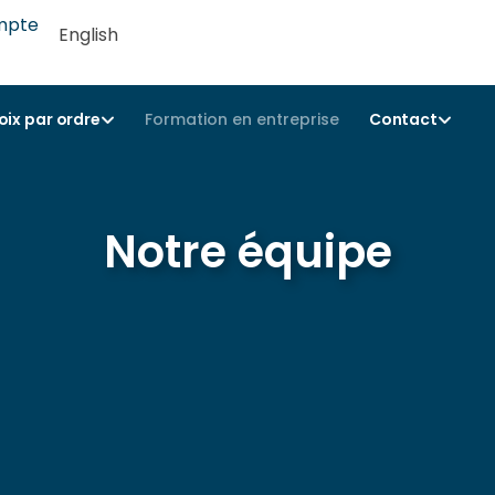
mpte
English
oix par ordre
Formation en entreprise
Contact
Notre équipe