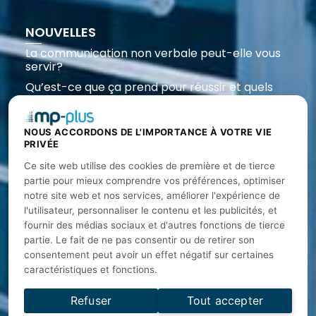
NOUVELLES
La communication non verbale peut-elle vous
servir?
Qu’est-ce que ça prend pour réussir et quels
défis nous attendent ?
L’importance du réseau professionnel
NOUS ACCORDONS DE L'IMPORTANCE À VOTRE VIE
Êtes-vous assez humble pour être un bon
PRIVÉE
leader?
Ce site web utilise des cookies de première et de tierce
partie pour mieux comprendre vos préférences, optimiser
SUIVEZ-NOUS
notre site web et nos services, améliorer l'expérience de
l'utilisateur, personnaliser le contenu et les publicités, et
info@mp-plus.com
fournir des médias sociaux et d'autres fonctions de tierce
+ 1 800 451-9445
partie. Le fait de ne pas consentir ou de retirer son
consentement peut avoir un effet négatif sur certaines
caractéristiques et fonctions.
Refuser
Tout accepter