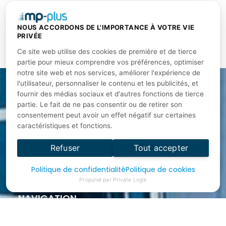
PRÉCÉDENT
SUIVANT
NOUS ACCORDONS DE L'IMPORTANCE À VOTRE VIE
Voulez-vous cesser de tout remettre à plus tard?
Des ressources pour partir en affaires
PRIVÉE
Ce site web utilise des cookies de première et de tierce
partie pour mieux comprendre vos préférences, optimiser
notre site web et nos services, améliorer l'expérience de
l'utilisateur, personnaliser le contenu et les publicités, et
fournir des médias sociaux et d'autres fonctions de tierce
partie. Le fait de ne pas consentir ou de retirer son
À PROPOS
consentement peut avoir un effet négatif sur certaines
MP Plus offre des formations pour les avocats,
caractéristiques et fonctions.
notaires, ingénieurs, conseillers en ressources
Refuser
Tout accepter
humaines Formations certifiées Barreau, CNQ,
CRHA, CRIA, OIQ
Politique de confidentialité
Politique de cookies
Propulsé par Private Logik
NAVIGATION
Calendrier