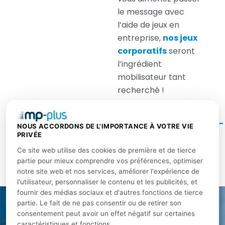
le message avec
l’aide de jeux en
entreprise,
nos jeux
corporatifs
seront
l’ingrédient
mobilisateur tant
recherché !
Pour plus
d’information,
contactez-
NOUS ACCORDONS DE L'IMPORTANCE À VOTRE VIE
nous
et il nous fera
PRIVÉE
plaisir de répondre à
Ce site web utilise des cookies de première et de tierce
vos questions.
partie pour mieux comprendre vos préférences, optimiser
notre site web et nos services, améliorer l'expérience de
l'utilisateur, personnaliser le contenu et les publicités, et
fournir des médias sociaux et d'autres fonctions de tierce
partie. Le fait de ne pas consentir ou de retirer son
consentement peut avoir un effet négatif sur certaines
À PROPOS
caractéristiques et fonctions.